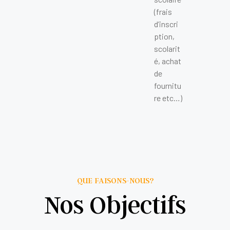
(frais
d’inscri
ption,
scolarit
é, achat
de
fournitu
re etc…)
QUE FAISONS-NOUS?
Nos Objectifs