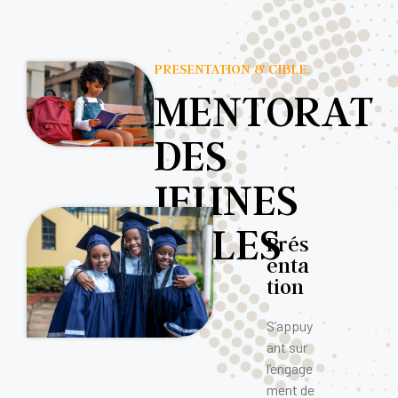
PRESENTATION & CIBLE.
MENTORAT
DES
JEUNES
FILLES
Prés
enta
tion
S’appuy
ant sur
l’engage
ment de