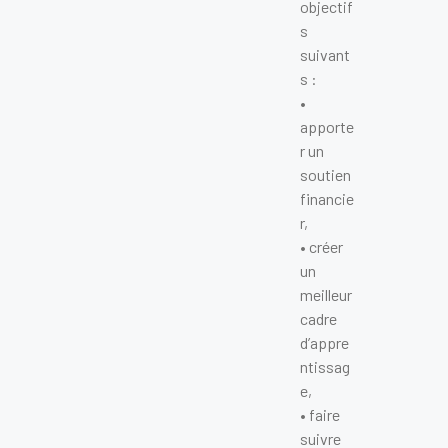
objectif
s
suivant
s :
•
apporte
r un
soutien
financie
r,
• créer
un
meilleur
cadre
d’appre
ntissag
e,
• faire
suivre