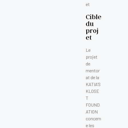
et
Cible
du
proj
et
Le
projet
de
mentor
at de la
KATIA’S
KLOSE
T
FOUND
ATION
concern
e les