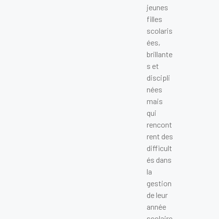
jeunes
filles
scolaris
ées,
brillante
s et
discipli
nées
mais
qui
rencont
rent des
difficult
és dans
la
gestion
de leur
année
scolaire