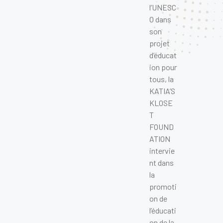
l’UNESC
O dans
son
projet
d’éducat
ion pour
tous, la
KATIA’S
KLOSE
T
FOUND
ATION
intervie
nt dans
la
promoti
on de
l’éducati
on de la